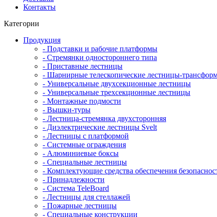
Контакты
Категории
Продукция
- Подставки и рабочие платформы
- Стремянки одностороннего типа
- Приставные лестницы
- Шарнирные телескопические лестницы-трансфор
- Универсальные двухсекционные лестницы
- Универсальные трехсекционные лестницы
- Монтажные подмости
- Вышки-туры
- Лестница-стремянка двухсторонняя
- Диэлектрические лестницы Svelt
- Лестницы с платформой
- Системные ограждения
- Алюминиевые боксы
- Специальные лестницы
- Комплектующие средства обеспечения безопаснос
- Принадлежности
- Система TeleBoard
- Лестницы для стеллажей
- Пожарные лестницы
- Специальные конструкции