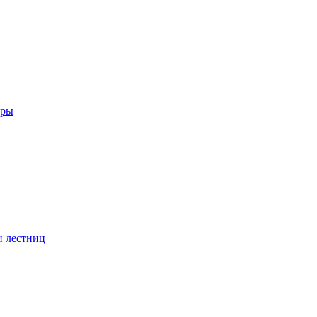
еры
и лестниц