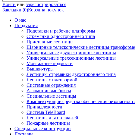
Войти
или
зарегистрироваться
Закладки (0)
Корзина покупок
О нас
Продукция
Подставки и рабочие платформы
Стремянки одностороннего типа
Приставные лестницы
Шарнирные телескопические лестницы-трансформ
Универсальные двухсекционные лестницы
Универсальные трехсекционные лестницы
Монтажные подмости
Вышки-туры
Лестницы-стремянки двухстороннего типа
Лестницы с платформой
Системные ограждения
Алюминиевые боксы
Специальные лестницы
Комплектующие средства обеспечения безопасност
Принадлежности
Система TeleBoard
Лестницы для стеллажей
Пожарные лестницы
Специальные конструкции
Доставка