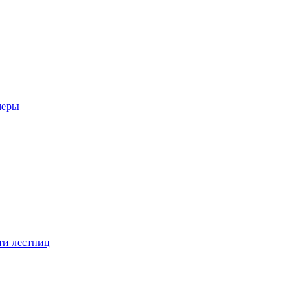
меры
ти лестниц