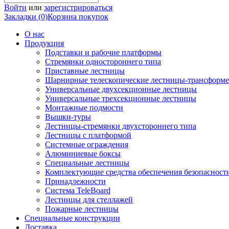
Войти
или
зарегистрироваться
Закладки (0)
Корзина покупок
О нас
Продукция
Подставки и рабочие платформы
Стремянки одностороннего типа
Приставные лестницы
Шарнирные телескопические лестницы-трансформ
Универсальные двухсекционные лестницы
Универсальные трехсекционные лестницы
Монтажные подмости
Вышки-туры
Лестницы-стремянки двухстороннего типа
Лестницы с платформой
Системные ограждения
Алюминиевые боксы
Специальные лестницы
Комплектующие средства обеспечения безопасност
Принадлежности
Система TeleBoard
Лестницы для стеллажей
Пожарные лестницы
Специальные конструкции
Доставка