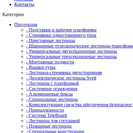
Контакты
Категории
Продукция
- Подставки и рабочие платформы
- Стремянки одностороннего типа
- Приставные лестницы
- Шарнирные телескопические лестницы-трансфор
- Универсальные двухсекционные лестницы
- Универсальные трехсекционные лестницы
- Монтажные подмости
- Вышки-туры
- Лестница-стремянка двухсторонняя
- Диэлектрические лестницы Svelt
- Лестницы с платформой
- Системные ограждения
- Алюминиевые боксы
- Специальные лестницы
- Комплектующие средства обеспечения безопаснос
- Принадлежности
- Система TeleBoard
- Лестницы для стеллажей
- Пожарные лестницы
- Специальные конструкции