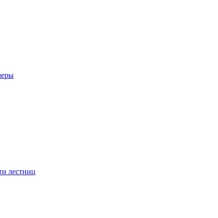
меры
ти лестниц