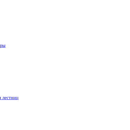
еры
и лестниц