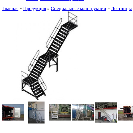
Главная
»
Продукция
»
Специальные конструкции
»
Лестницы