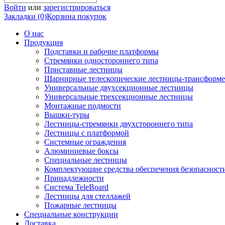
Войти
или
зарегистрироваться
Закладки (0)
Корзина покупок
О нас
Продукция
Подставки и рабочие платформы
Стремянки одностороннего типа
Приставные лестницы
Шарнирные телескопические лестницы-трансформ
Универсальные двухсекционные лестницы
Универсальные трехсекционные лестницы
Монтажные подмости
Вышки-туры
Лестницы-стремянки двухстороннего типа
Лестницы с платформой
Системные ограждения
Алюминиевые боксы
Специальные лестницы
Комплектующие средства обеспечения безопасност
Принадлежности
Система TeleBoard
Лестницы для стеллажей
Пожарные лестницы
Специальные конструкции
Доставка