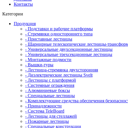
Контакты
Категории
Продукция
- Подставки и рабочие платформы
- Стремянки одностороннего типа
- Приставные лестницы
- Шарнирные телескопические лестницы-трансфор
- Универсальные двухсекционные лестницы
- Универсальные трехсекционные лестницы
- Монтажные подмости
- Вышки-туры
- Лестница-стремянка двухсторонняя
- Диэлектрические лестницы Svelt
- Лестницы с платформой
- Системные ограждения
- Алюминиевые боксы
- Специальные лестницы
- Комплектующие средства обеспечения безопаснос
- Принадлежности
- Система TeleBoard
- Лестницы для стеллажей
- Пожарные лестницы
- Специальные конструкции