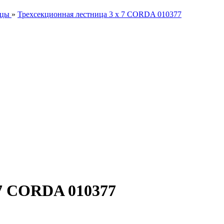
ицы
»
Трехсекционная лестница 3 х 7 CORDA 010377
 7 CORDA 010377