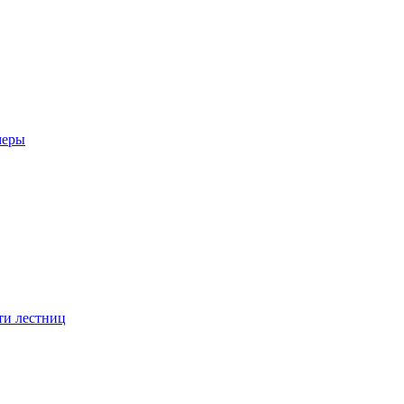
меры
ти лестниц