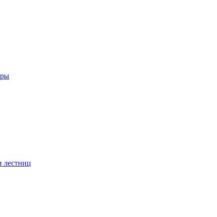
еры
и лестниц