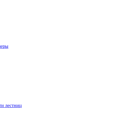
меры
ти лестниц