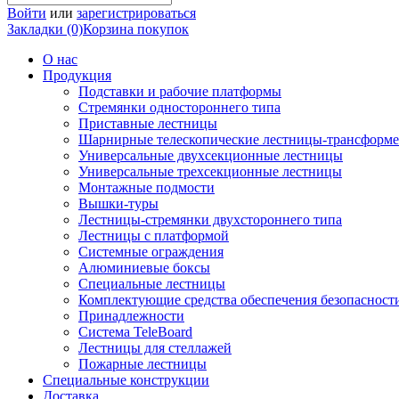
Войти
или
зарегистрироваться
Закладки (0)
Корзина покупок
О нас
Продукция
Подставки и рабочие платформы
Стремянки одностороннего типа
Приставные лестницы
Шарнирные телескопические лестницы-трансформ
Универсальные двухсекционные лестницы
Универсальные трехсекционные лестницы
Монтажные подмости
Вышки-туры
Лестницы-стремянки двухстороннего типа
Лестницы с платформой
Системные ограждения
Алюминиевые боксы
Специальные лестницы
Комплектующие средства обеспечения безопасност
Принадлежности
Система TeleBoard
Лестницы для стеллажей
Пожарные лестницы
Специальные конструкции
Доставка