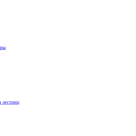
еры
и лестниц