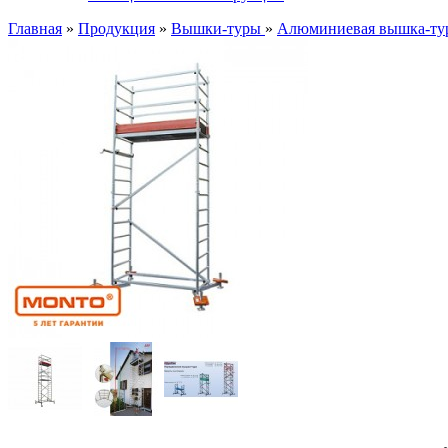
Главная
»
Продукция
»
Вышки-туры
»
Алюминиевая вышка-тура 