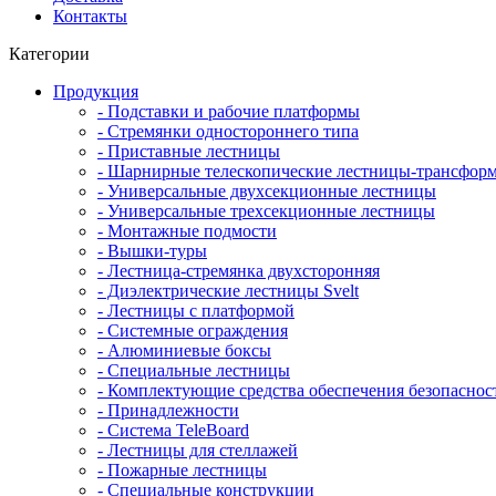
Контакты
Категории
Продукция
- Подставки и рабочие платформы
- Стремянки одностороннего типа
- Приставные лестницы
- Шарнирные телескопические лестницы-трансфор
- Универсальные двухсекционные лестницы
- Универсальные трехсекционные лестницы
- Монтажные подмости
- Вышки-туры
- Лестница-стремянка двухсторонняя
- Диэлектрические лестницы Svelt
- Лестницы с платформой
- Системные ограждения
- Алюминиевые боксы
- Специальные лестницы
- Комплектующие средства обеспечения безопаснос
- Принадлежности
- Система TeleBoard
- Лестницы для стеллажей
- Пожарные лестницы
- Специальные конструкции