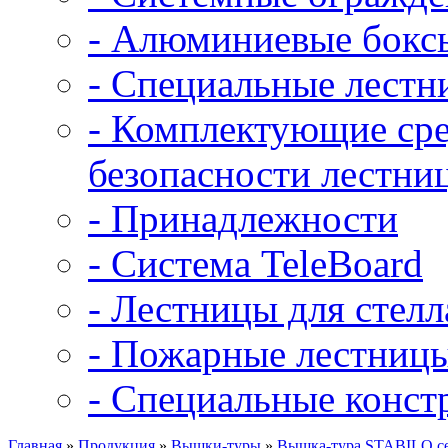
- Алюминиевые бокс
- Специальные лест
- Комплектующие сре
безопасности лестни
- Принадлежности
- Система TeleBoard
- Лестницы для стел
- Пожарные лестниц
- Специальные конст
Главная
»
Продукция
»
Вышки-туры
»
Вышка-тура STABILO сер