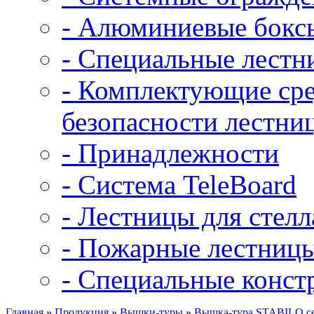
- Алюминиевые бокс
- Специальные лест
- Комплектующие сре
безопасности лестни
- Принадлежности
- Система TeleBoard
- Лестницы для стел
- Пожарные лестниц
- Специальные конст
Главная
»
Продукция
»
Вышки-туры
»
Вышка-тура STABILO сер