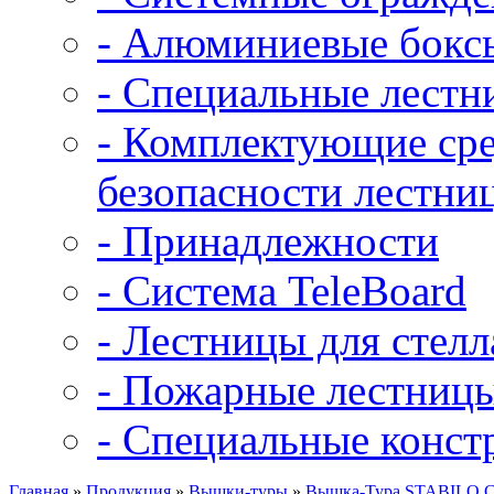
- Алюминиевые бокс
- Специальные лест
- Комплектующие сре
безопасности лестни
- Принадлежности
- Система TeleBoard
- Лестницы для стел
- Пожарные лестниц
- Специальные конст
Главная
»
Продукция
»
Вышки-туры
»
Вышка-Тура STABILO Сер